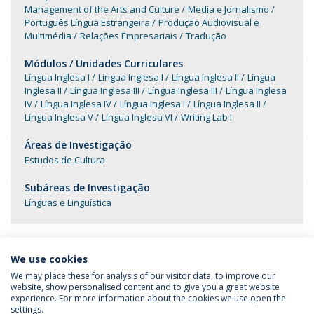
Management of the Arts and Culture
Media e Jornalismo
Português Língua Estrangeira
Produção Audiovisual e
Multimédia
Relações Empresariais
Tradução
Módulos / Unidades Curriculares
Língua Inglesa I
Língua Inglesa I
Língua Inglesa II
Língua
Inglesa II
Língua Inglesa III
Língua Inglesa III
Língua Inglesa
IV
Língua Inglesa IV
Língua Inglesa I
Língua Inglesa II
Língua Inglesa V
Língua Inglesa VI
Writing Lab I
Áreas de Investigação
Estudos de Cultura
Subáreas de Investigação
Línguas e Linguística
We use cookies
We may place these for analysis of our visitor data, to improve our
website, show personalised content and to give you a great website
experience. For more information about the cookies we use open the
Política de Privacidade
Termos & Condições
settings.