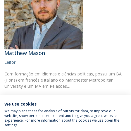
Matthew Mason
Leitor
Com formação em idiomas e ciências políticas, possui um BA
(Hons) em francês e italiano do Manchester Metropolitan
University e um MA em Relações…
We use cookies
We may place these for analysis of our visitor data, to improve our
website, show personalised content and to give you a great website
experience. For more information about the cookies we use open the
Política de Privacidade
Termos & Condições
settings.
Direitos do Titular dos Dados