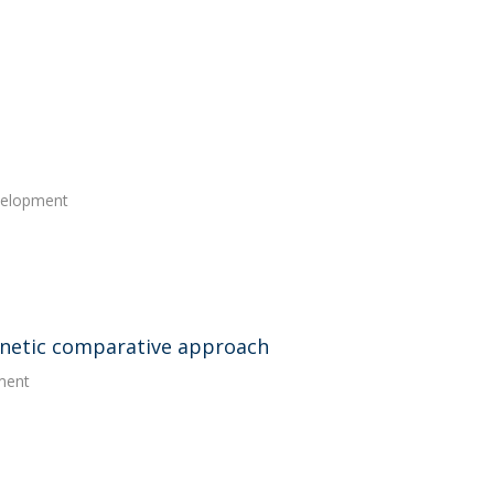
evelopment
enetic comparative approach
pment