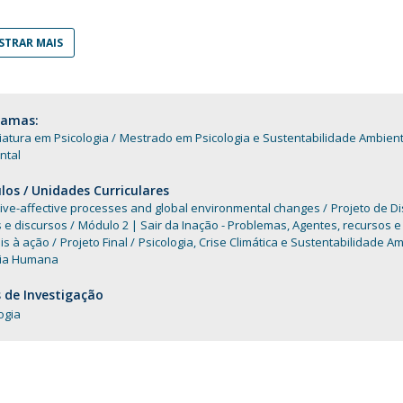
Programas
MYFCH Doutoramentos
TRAR MAIS
ramas:
iatura em Psicologia
Mestrado em Psicologia e Sustentabilidade Ambient
ntal
os / Unidades Curriculares
ive-affective processes and global environmental changes
Projeto de D
s e discursos
Módulo 2 | Sair da Inação - Problemas, Agentes, recursos e
is à ação
Projeto Final
Psicologia, Crise Climática e Sustentabilidade A
gia Humana
 de Investigação
ogia