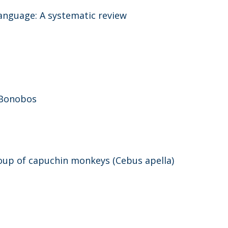
anguage: A systematic review
 Bonobos
roup of capuchin monkeys (Cebus apella)