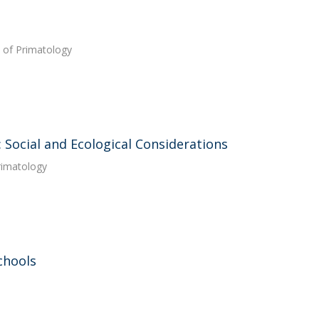
l of Primatology
 Social and Ecological Considerations
Primatology
chools