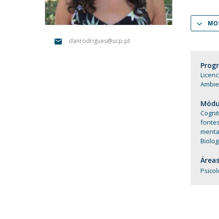
Portuguesa
Católica Research Centre for Psychological, Family and
MOS
Social Wellbeing
danrodrigues@ucp.pt
Prog
Licenc
Ambie
Módul
Cognit
fonte
menta
Biolo
Áreas
Psicol