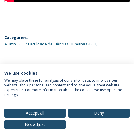
Categories:
Alumni FCH
Faculdade de Ciências Humanas (FCH)
ÚLTIMAS NOTÍCIAS
We use cookies
We may place these for analysis of our visitor data, to improve our
website, show personalised content and to give you a great website
experience. For more information about the cookies we use open the
Política de Privacidade
Termos & Condições
settings.
Direitos do Titular dos Dados
Accept all
Deny
No, adjust
© 2026 Universidade Católica Portuguesa