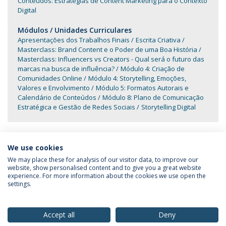
Conteúdos: Estratégias de Content Marketing para o Contexto
Digital
Módulos / Unidades Curriculares
Apresentações dos Trabalhos Finais
Escrita Criativa
Masterclass: Brand Content e o Poder de uma Boa História
Masterclass: Influencers vs Creators - Qual será o futuro das
marcas na busca de influência?
Módulo 4: Criação de
Comunidades Online
Módulo 4: Storytelling, Emoções,
Valores e Envolvimento
Módulo 5: Formatos Autorais e
Calendário de Conteúdos
Módulo 8: Plano de Comunicação
Estratégica e Gestão de Redes Sociais
Storytelling Digital
We use cookies
We may place these for analysis of our visitor data, to improve our
website, show personalised content and to give you a great website
experience. For more information about the cookies we use open the
Política de Privacidade
Termos & Condições
settings.
Direitos do Titular dos Dados
Accept all
Deny