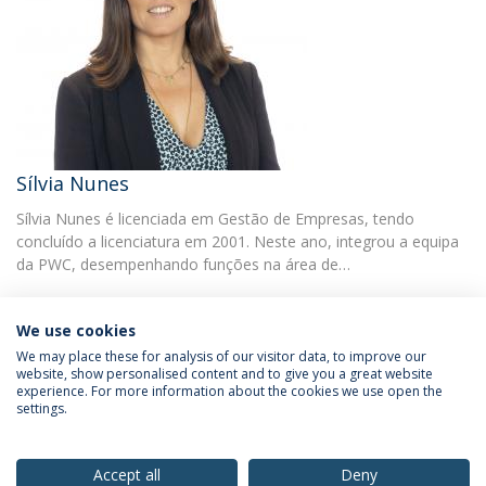
Sílvia Nunes
Sílvia Nunes é licenciada em Gestão de Empresas, tendo
concluído a licenciatura em 2001. Neste ano, integrou a equipa
da PWC, desempenhando funções na área de…
We use cookies
We may place these for analysis of our visitor data, to improve our
website, show personalised content and to give you a great website
experience. For more information about the cookies we use open the
Política de Privacidade
Termos & Condições
settings.
Direitos do Titular dos Dados
Accept all
Deny