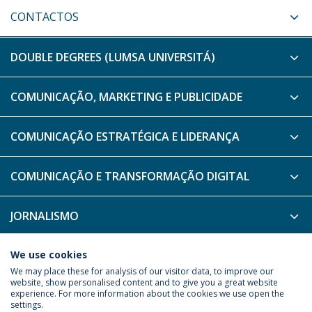
CONTACTOS
DOUBLE DEGREES (LUMSA UNIVERSITÁ)
COMUNICAÇÃO, MARKETING E PUBLICIDADE
COMUNICAÇÃO ESTRATÉGICA E LIDERANÇA
COMUNICAÇÃO E TRANSFORMAÇÃO DIGITAL
JORNALISMO
MEDIA E ENTRETENIMENTO
We use cookies
We may place these for analysis of our visitor data, to improve our
website, show personalised content and to give you a great website
experience. For more information about the cookies we use open the
Política de Privacidade
Termos & Condições
settings.