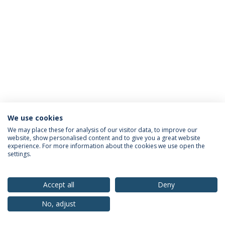
We use cookies
Política de Privacidade
Termos & Condições
We may place these for analysis of our visitor data, to improve our
website, show personalised content and to give you a great website
Direitos do Titular dos Dados
experience. For more information about the cookies we use open the
settings.
Accept all
Deny
© 2026 Universidade Católica Portuguesa
No, adjust