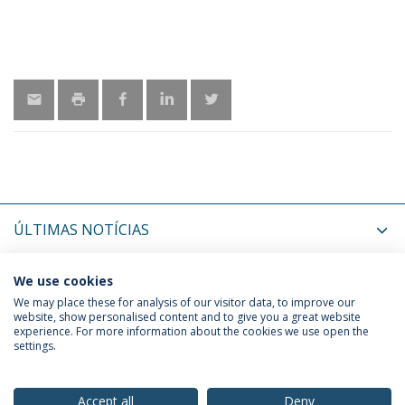
ÚLTIMAS NOTÍCIAS
PRÓXIMOS EVENTOS
We use cookies
We may place these for analysis of our visitor data, to improve our
website, show personalised content and to give you a great website
experience. For more information about the cookies we use open the
Política de Privacidade
Termos & Condições
settings.
Direitos do Titular dos Dados
Accept all
Deny