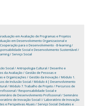
raduação em Avaliação de Programas e Projetos
duação em Desenvolvimento Organizacional e
Cooperação para o Desenvolvimento - B-learning
onsabilidade Social e Desenvolvimento Sustentável
arning
Serviço Social
são Social
Antropologia Cultural
Desenho e
s da Avaliação
Gestão de Pessoas e
as e Organizações
Gestão da Inovação
Módulo 1.
os de Inclusão Social
Módulo 4 | Desenvolvimento
ltural
Módulo 7. Trabalho de Projeto
Percursos de
rofissional
Responsabilidade Social e
eminário de Desenvolvimento Profissional
Seminário
oratório de Inovação Social I
Laboratório de Inovação
tes e Perspetivas Atuais
Serviço Social: Debates e