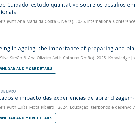
do Cuidado: estudo qualitativo sobre os desafios e
sionais
eira
(with Ana Maria da Costa Oliveira). 2025. International Conferen
eing in ageing: the importance of preparing and pla
 Silva Simão
&
Ana Oliveira
(with Catarina Simão). 2025. Knowledge Jo
NLOAD AND MORE DETAILS
 DE LIVRO
icados e impacto das experiências de aprendizagem-
eira
(with Luísa Mota Ribeiro). 2024. Educação, territórios e desenv
NLOAD AND MORE DETAILS