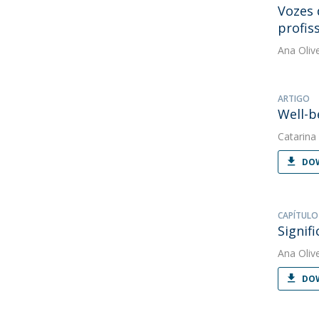
Vozes 
profis
Ana Oliv
ARTIGO
Well-b
Catarina
DOW
CAPÍTULO
Signif
Ana Oliv
DOW