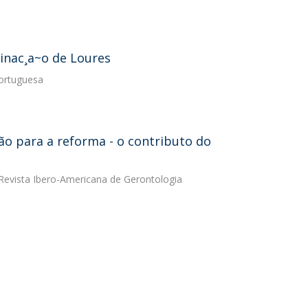
minac¸a~o de Loures
Portuguesa
o para a reforma - o contributo do
 Revista Ibero-Americana de Gerontologia