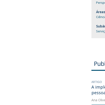
Perspe
Áreas
Ciênci
Subár
Serviç
Pub
ARTIGO
A impl
pessoa
Ana Oliv