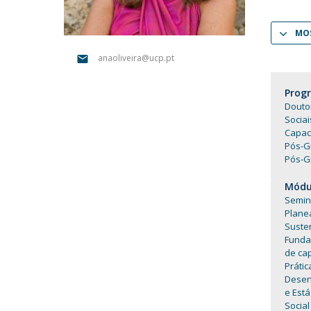
Portuguesa
Católica Research Centre for Psychological, Family and
MOS
Social Wellbeing
anaoliveira@ucp.pt
Prog
Douto
Sociai
Capac
Pós-Gr
Pós-G
Módul
Semin
Plane
Suste
Funda
de cap
Prátic
Desen
e Está
Social 