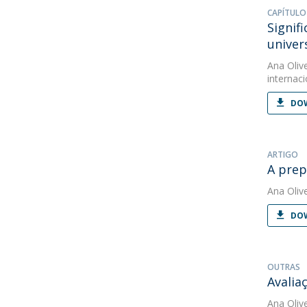
CAPÍTULO
Signif
univer
Ana Oliv
internaci
DOW
ARTIGO
A prep
Ana Oliv
DOW
OUTRAS
Avalia
Ana Oliv