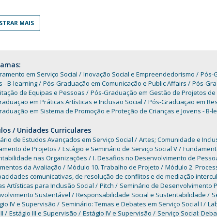
Programas
MYFCH Doutoramentos
TRAR MAIS
ramas:
ramento em Serviço Social
Inovação Social e Empreendedorismo
Pós-G
s - B-learning
Pós-Graduação em Comunicação e Public Affairs
Pós-Gra
itação de Equipas e Pessoas
Pós-Graduação em Gestão de Projetos de 
aduação em Práticas Artísticas e Inclusão Social
Pós-Graduação em Resp
raduação em Sistema de Promoção e Proteção de Crianças e Jovens - B-le
os / Unidades Curriculares
ário de Estudos Avançados em Serviço Social
Artes; Comunidade e Inclu
amento de Projetos
Estágio e Seminário de Serviço Social V
Fundamento
ntabilidade nas Organizações
I. Desafios no Desenvolvimento de Pesso
mentos da Avaliação
Módulo 10. Trabalho de Projeto
Módulo 2. Process
acidades comunicativas, de resolução de conflitos e de mediação intercu
as Artísticas para Inclusão Social
Pitch
Seminário de Desenvolvimento P
volvimento Sustentável
Responsabilidade Social e Sustentabilidade
S
gio IV e Supervisão
Seminário: Temas e Debates em Serviço Social I
Lab
II
Estágio III e Supervisão
Estágio IV e Supervisão
Serviço Social: Deba