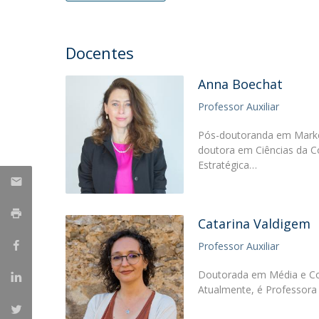
Portuguesa
Católica Research Centre for Psychological, Family and
Docentes
Social Wellbeing
Anna Boechat
Professor Auxiliar
Pós-doutoranda em Marketi
doutora em Ciências da 
Estratégica…
Catarina Valdigem
Professor Auxiliar
Doutorada em Média e Com
Atualmente, é Professora 