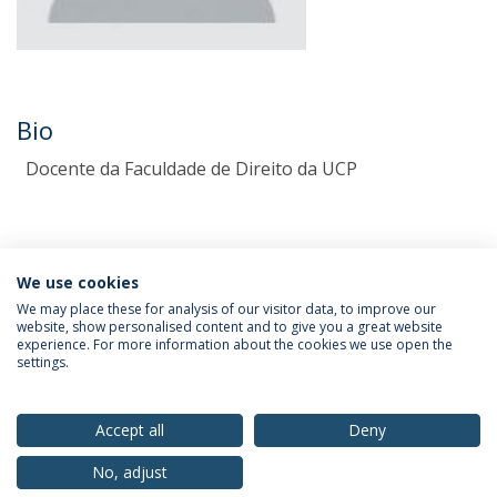
Bio
Docente da Faculdade de Direito da UCP
We use cookies
We may place these for analysis of our visitor data, to improve our
website, show personalised content and to give you a great website
experience. For more information about the cookies we use open the
Política de Privacidade
Termos & Condições
settings.
Direitos do Titular dos Dados
Accept all
Deny
No, adjust
© 2026 Universidade Católica Portuguesa