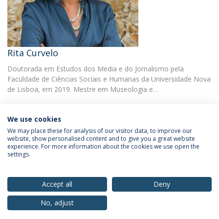
Rita Curvelo
Doutorada em Estudos dos Media e do Jornalismo pela
Faculdade de Ciências Sociais e Humanas da Universidade Nova
de Lisboa, em 2019. Mestre em Museologia e…
We use cookies
We may place these for analysis of our visitor data, to improve our
website, show personalised content and to give you a great website
experience. For more information about the cookies we use open the
Política de Privacidade
Termos & Condições
settings.
Direitos do Titular dos Dados
Accept all
Deny
No, adjust
© 2026 Universidade Católica Portuguesa