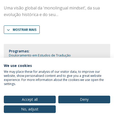
Uma visão global da ‘monolingual mindset’, da sua
evolução histórica e do seu
MOSTRAR MAIS
Programas:
Doutoramento em Estudos de Tradução
We use cookies
We may place these for analysis of our visitor data, to improve our
website, show personalised content and to give you a great website
experience. For more information about the cookies we use open the
Política de Privacidade
Termos & Condições
settings.
Direitos do Titular dos Dados
Accept all
Deny
No, adjust
© 2026 Universidade Católica Portuguesa