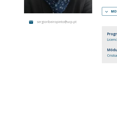
Portuguesa
MOS
Católica Research Centre for Psychological, Family and
Social Wellbeing
sergioribeiropinto@ucp.pt
Prog
Licenc
Módul
Cristi