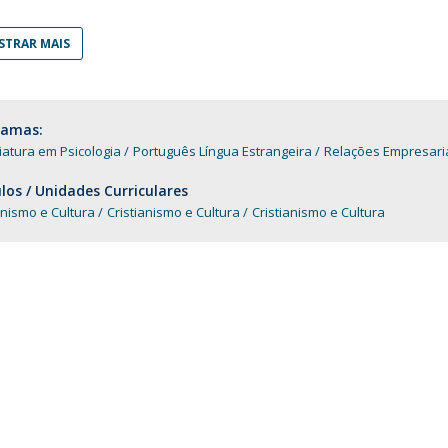
Programas
MYFCH Doutoramentos
TRAR MAIS
ramas:
iatura em Psicologia
Português Língua Estrangeira
Relações Empresari
os / Unidades Curriculares
anismo e Cultura
Cristianismo e Cultura
Cristianismo e Cultura