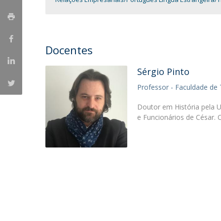
Portuguesa
Católica Research Centre for Psychological, Family and
Social Wellbeing
Docentes
Sérgio Pinto
Professor - Faculdade de 
Doutor em História pela 
e Funcionários de César. 