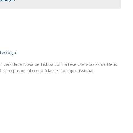
Programas
MYFCH Doutoramentos
Teologia
Universidade Nova de Lisboa com a tese «Servidores de Deus
O clero paroquial como “classe” socioprofissional…