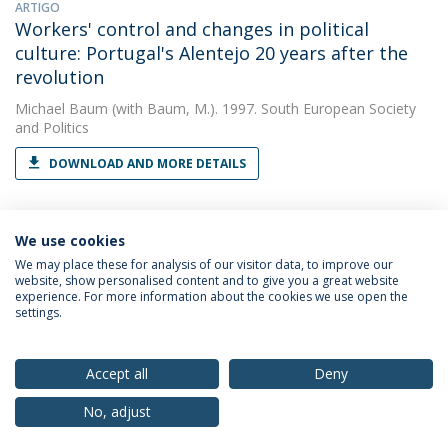
ARTIGO
Workers' control and changes in political
culture: Portugal's Alentejo 20 years after the
revolution
Michael Baum
(with Baum, M.). 1997. South European Society
and Politics
DOWNLOAD AND MORE DETAILS
We use cookies
We may place these for analysis of our visitor data, to improve our
website, show personalised content and to give you a great website
experience. For more information about the cookies we use open the
Política de Privacidade
Termos & Condições
settings.
Direitos do Titular dos Dados
Accept all
Deny
No, adjust
© 2026 Universidade Católica Portuguesa