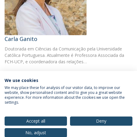
Carla Ganito
Doutorada em Ciências da Comunicação pela Universidade
Católica Portuguesa. Atualmente é Professora Associada da
FCH-UCP, e coordenadora das relações…
We use cookies
We may place these for analysis of our visitor data, to improve our
website, show personalised content and to give you a great website
experience. For more information about the cookies we use open the
Política de Privacidade
Termos & Condições
settings.
Direitos do Titular dos Dados
Accept all
Deny
No, adjust
© 2026 Universidade Católica Portuguesa