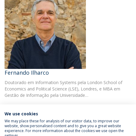
Fernando Ilharco
Doutorado em Information Systems pela London School of
Economics and Political Science (LSE), Londres, e MBA em
Gestão de Informação pela Universidade…
We use cookies
We may place these for analysis of our visitor data, to improve our
website, show personalised content and to give you a great website
experience. For more information about the cookies we use open the
Política de Privacidade
Termos & Condições
settings.