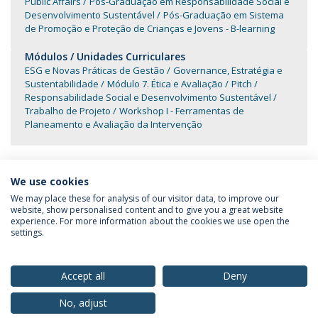
Public Affairs
Pós-Graduação em Responsabilidade Social e
Desenvolvimento Sustentável
Pós-Graduação em Sistema
de Promoção e Proteção de Crianças e Jovens - B-learning
Módulos / Unidades Curriculares
ESG e Novas Práticas de Gestão
Governance, Estratégia e
Sustentabilidade
Módulo 7. Ética e Avaliação
Pitch
Responsabilidade Social e Desenvolvimento Sustentável
Trabalho de Projeto
Workshop I - Ferramentas de
Planeamento e Avaliação da Intervenção
We use cookies
We may place these for analysis of our visitor data, to improve our
website, show personalised content and to give you a great website
experience. For more information about the cookies we use open the
Política de Privacidade
Termos & Condições
settings.
Direitos do Titular dos Dados
Accept all
Deny
No, adjust
© 2026 Universidade Católica Portuguesa