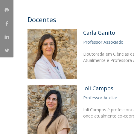
Portuguesa
Católica Research Centre for Psychological, Family and
Docentes
Social Wellbeing
Carla Ganito
Professor Associado
Doutorada em Ciências da
Atualmente é Professora
Ioli Campos
Professor Auxiliar
Ioli Campos é professora 
onde atualmente co-coor