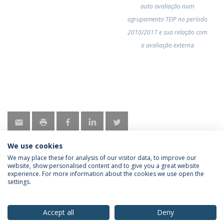
auto avaliação num
agrupamento TEIP no período
2010/2017 e sua relação com
a avaliação extern
a
We use cookies
We may place these for analysis of our visitor data, to improve our
website, show personalised content and to give you a great website
experience. For more information about the cookies we use open the
Política de Privacidade
Termos & Condições
settings.
Direitos do Titular dos Dados
Accept all
Deny