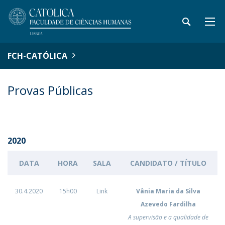
FCH-CATÓLICA
Provas Públicas
2020
DATA
HORA
SALA
CANDIDATO / TÍTULO
30.4.2020
15h00
Link
Vânia Maria da Silva
Azevedo Fardilha
A supervisão e a qualidade de