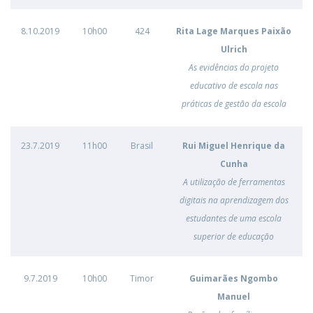
8.10.2019
10h00
424
Rita Lage Marques Paixão
Ulrich
As evidências do projeto
educativo de escola nas
práticas de gestão da escola
23.7.2019
11h00
Brasil
Rui Miguel Henrique da
Cunha
A utilização de ferramentas
digitais na aprendizagem dos
estudantes de uma escola
superior de educação
9.7.2019
10h00
Timor
Guimarães Ngombo
Manuel