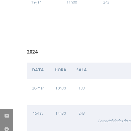
19-jan
11h00
243
Portuguesa
Católica Research Centre for Psychological, Family and
Social Wellbeing
2024
DATA
HORA
SALA
20-mar
10h30
133
15-fev
14h30
243
Potencialidades da 