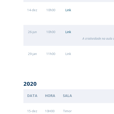
14-dez
10h00
Link
26-jun
10h00
Link
A criatividade na aula 
29-jan
11h00
Link
2020
DATA
HORA
SALA
15-dez
10H00
Timor