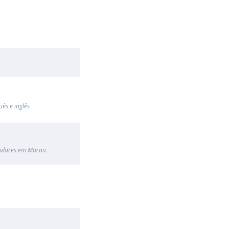
ês e inglês
culares em Macau