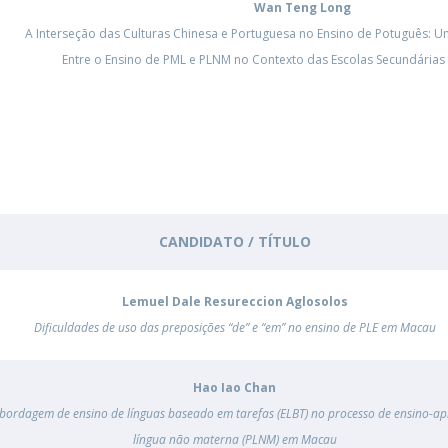
Programas
Wan Teng Long
MYFCH Doutoramentos
A Interseção das Culturas Chinesa e Portuguesa no Ensino de Potuguês: 
Entre o Ensino de PML e PLNM no Contexto das Escolas Secundárias
CANDIDATO / TÍTULO
Lemuel Dale Resureccion Aglosolos
Dificuldades de uso das preposições “de” e “em” no ensino de PLE em Macau
Hao Iao Chan
abordagem de ensino de línguas baseado em tarefas (ELBT) no processo de ensino-a
língua não materna (PLNM) em Macau