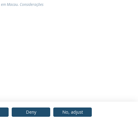
io em Macau. Considerações
Deny
No, adjust