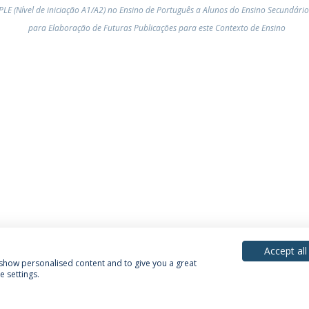
LE (Nível de iniciação A1/A2) no Ensino de Português a Alunos do Ensino Secundár
para Elaboração de Futuras Publicações para este Contexto de Ensino
Accept all
, show personalised content and to give you a great
 settings.