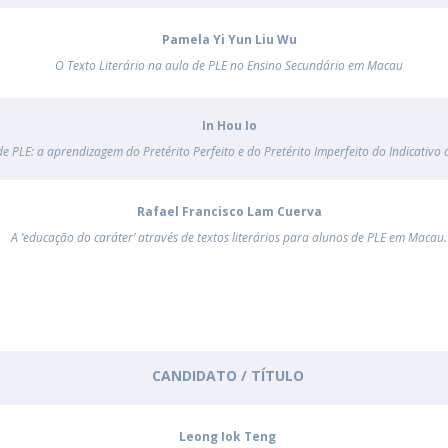
Pamela Yi Yun Liu Wu
O Texto Literário na aula de PLE no Ensino Secundário em Macau
In Hou Io
de PLE: a aprendizagem do Pretérito Perfeito e do Pretérito Imperfeito do Indicativo 
Rafael Francisco Lam Cuerva
A ‘educação do caráter’ através de textos literários para alunos de PLE em Macau.
CANDIDATO / TÍTULO
Leong Iok Teng