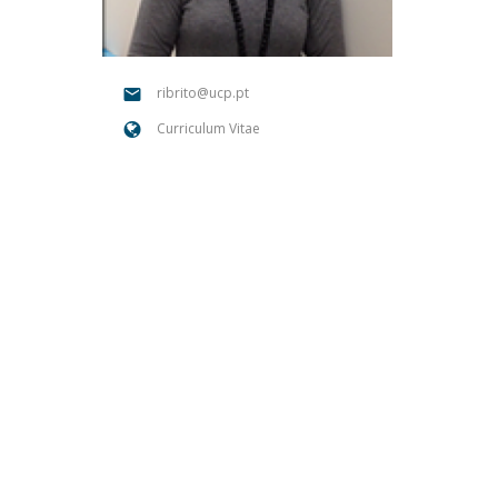
Portuguesa
Católica Research Centre for Psychological, Family and
Social Wellbeing
ribrito@ucp.pt
Curriculum Vitae