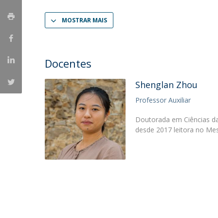
Portuguesa
MOSTRAR MAIS
Católica Research Centre for Psychological, Family and
Social Wellbeing
Docentes
Shenglan Zhou
Professor Auxiliar
Doutorada em Ciências da
desde 2017 leitora no Me