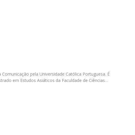
Programas
MYFCH Doutoramentos
 Comunicação pela Universidade Católica Portuguesa. É
strado em Estudos Asiáticos da Faculdade de Ciências…