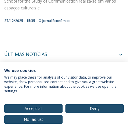
School for the Study of Communication realiza-se em vários
espaços culturais e...
27/12/2025 - 15:35
O Jornal Económico
ÚLTIMAS NOTÍCIAS
PRÓXIMOS EVENTOS
We use cookies
We may place these for analysis of our visitor data, to improve our
website, show personalised content and to give you a great website
experience. For more information about the cookies we use open the
Política de Privacidade
Termos & Condições
settings.
Direitos do Titular dos Dados
Accept all
Deny
No, adjust
© 2026 Universidade Católica Portuguesa