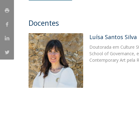
Portuguesa
Católica Research Centre for Psychological, Family and
Docentes
Social Wellbeing
Luísa Santos Silva
Doutorada em Culture St
School of Governance, e
Contemporary Art pela R