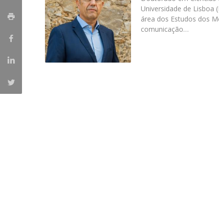
Universidade de Lisboa (
Portuguesa
área dos Estudos dos M
Católica Research Centre for Psychological, Family and
comunicação…
Social Wellbeing