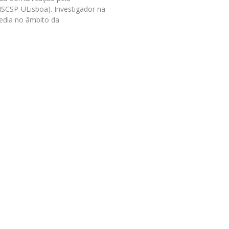
Programas
ISCSP-ULisboa). Investigador na
MYFCH Doutoramentos
edia no âmbito da