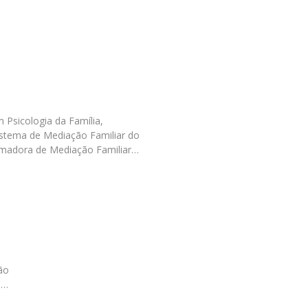
Programas
MYFCH Doutoramentos
Psicologia da Família,
istema de Mediação Familiar do
formadora de Mediação Familiar…
ão
o…