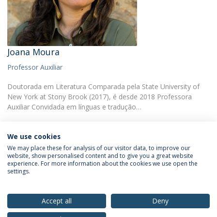
Joana Moura
Professor Auxiliar
Doutorada em Literatura Comparada pela State University of
New York at Stony Brook (2017), é desde 2018 Professora
Auxiliar Convidada em línguas e tradução…
We use cookies
We may place these for analysis of our visitor data, to improve our
website, show personalised content and to give you a great website
experience. For more information about the cookies we use open the
Política de Privacidade
Termos & Condições
settings.
Direitos do Titular dos Dados
Accept all
Deny