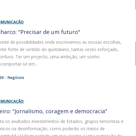
COMUNICAÇÃO
lharco: "Precisar de um futuro"
zonte de possibilidades onde inscrevemos as nossas escolhas,
te fonte de sentido do quotidiano, tantas vezes esforçado,
 confuso. Ter um projecto, uma ambição, um sonho
e comportar-se em...
:00
Negócios
COMUNICAÇÃO
eiro: "Jornalismo, coragem e democracia"
a os avultados investimentos de Estados, grupos terroristas e
micos na desinformação, como poderão os meios de
ombatê-la? Num período em que assiste a uma regressão da