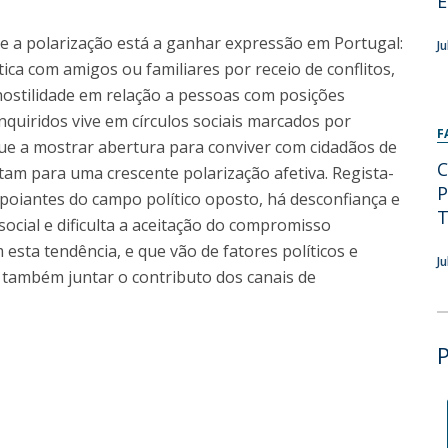
E
Programas
MYFCH Doutoramentos
a polarização está a ganhar expressão em Portugal:
J
tica com amigos ou familiares por receio de conflitos,
ostilidade em relação a pessoas com posições
inquiridos vive em círculos sociais marcados por
F
nue a mostrar abertura para conviver com cidadãos de
C
ntam para uma crescente polarização afetiva. Regista-
P
poiantes do campo político oposto, há desconfiança e
T
social e dificulta a aceitação do compromisso
esta tendência, e que vão de fatores políticos e
J
s também juntar o contributo dos canais de