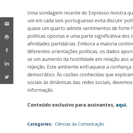
Portuguesa
Uma sondagem recente do Expresso mostra que 
Católica Research Centre for Psychological, Family and
um em cada seis portugueses evita discutir polí
Social Wellbeing
quase um quarto admite sentimentos de forte h
políticas opostas e uma parte significativa dos 
afinidades partidárias. Embora a maioria conti
diferentes orientações políticas, os dados apo
se um aumento da hostilidade em relação aos a
rejeição. Este ambiente enfraquece a confiança 
democrático. Às razões conhecidas que explicam 
sociais às dinâmicas das redes sociais, devemo
informação.
Conteúdo exclusivo para assinantes,
aqui
.
Categories:
Ciências da Comunicação