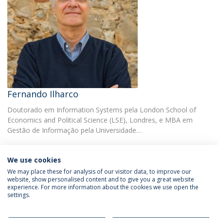
Fernando Ilharco
Doutorado em Information Systems pela London School of
Economics and Political Science (LSE), Londres, e MBA em
Gestão de Informação pela Universidade…
We use cookies
We may place these for analysis of our visitor data, to improve our
website, show personalised content and to give you a great website
experience. For more information about the cookies we use open the
Política de Privacidade
Termos & Condições
settings.
Direitos do Titular dos Dados