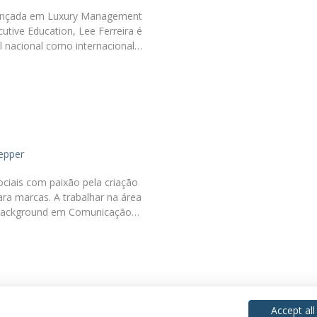
nçada em Luxury Management
cutive Education, Lee Ferreira é
el nacional como internacional…
s
epper
ociais com paixão pela criação
para marcas. A trabalhar na área
 background em Comunicação…
Accept all