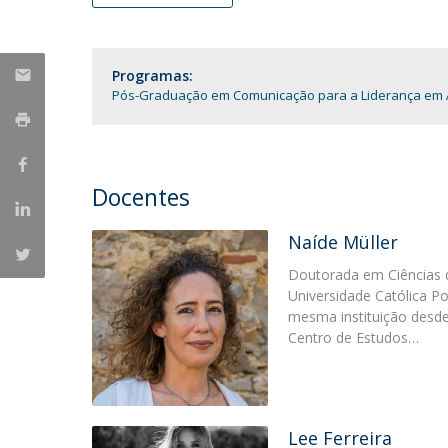
Portuguesa
Católica Research Centre for Psychological, Family and
Social Wellbeing
Programas:
Pós-Graduação em Comunicação para a Liderança em Amb
Docentes
Naíde Müller
Doutorada em Ciências 
Universidade Católica P
mesma instituição desde
Centro de Estudos…
Lee Ferreira