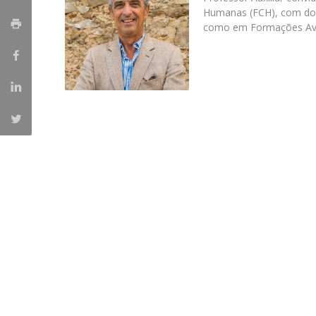
Humanas (FCH), com docê
Portuguesa
como em Formações Av
Católica Research Centre for Psychological, Family and
Social Wellbeing