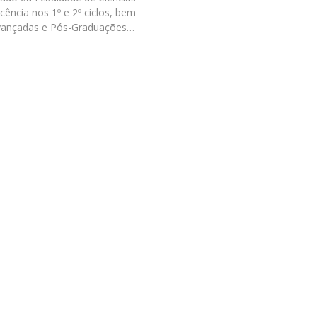
Programas
ncia nos 1º e 2º ciclos, bem
MYFCH Doutoramentos
ançadas e Pós-Graduações…