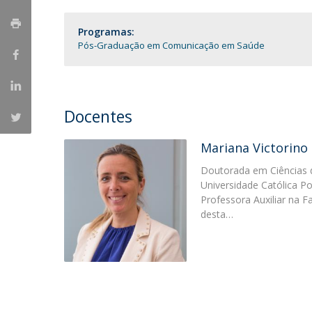
Portuguesa
Programas:
Católica Research Centre for Psychological, Family and
Pós-Graduação em Comunicação em Saúde
Social Wellbeing
Docentes
Mariana Victorino
Doutorada em Ciências 
Universidade Católica P
Professora Auxiliar na 
desta…