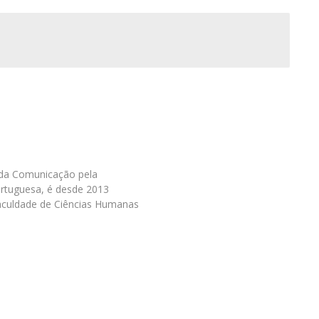
Programas
MYFCH Doutoramentos
da Comunicação pela
ortuguesa, é desde 2013
Faculdade de Ciências Humanas