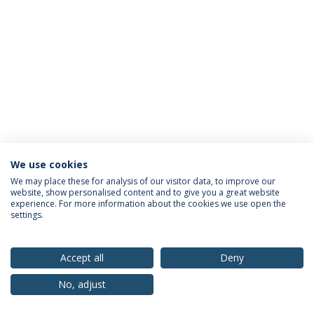
We use cookies
Política de Privacidade
Termos & Condições
We may place these for analysis of our visitor data, to improve our
website, show personalised content and to give you a great website
Direitos do Titular dos Dados
experience. For more information about the cookies we use open the
settings.
Accept all
Deny
© 2026 Universidade Católica Portuguesa
No, adjust