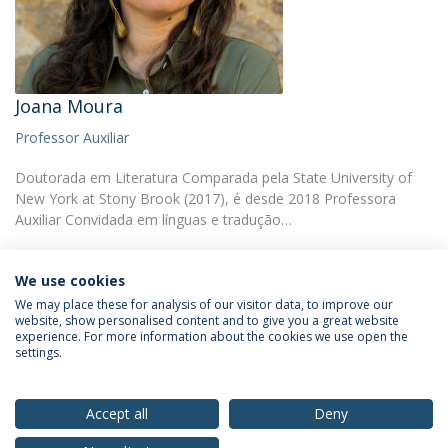
Joana Moura
Professor Auxiliar
Doutorada em Literatura Comparada pela State University of
New York at Stony Brook (2017), é desde 2018 Professora
Auxiliar Convidada em línguas e tradução…
We use cookies
We may place these for analysis of our visitor data, to improve our
website, show personalised content and to give you a great website
experience. For more information about the cookies we use open the
Política de Privacidade
Termos & Condições
settings.
Direitos do Titular dos Dados
Accept all
Deny