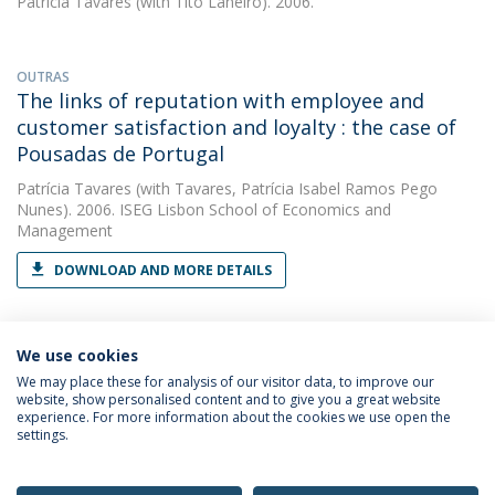
Patrícia Tavares
(with Tito Laneiro). 2006.
OUTRAS
The links of reputation with employee and
customer satisfaction and loyalty : the case of
Pousadas de Portugal
Patrícia Tavares
(with Tavares, Patrícia Isabel Ramos Pego
Nunes). 2006. ISEG Lisbon School of Economics and
Management
DOWNLOAD AND MORE DETAILS
We use cookies
We may place these for analysis of our visitor data, to improve our
website, show personalised content and to give you a great website
experience. For more information about the cookies we use open the
Política de Privacidade
Termos & Condições
settings.
Direitos do Titular dos Dados