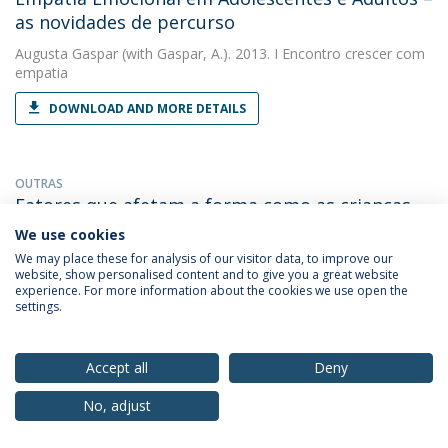
as novidades de percurso
Augusta Gaspar
(with Gaspar, A.). 2013. I Encontro crescer com
empatia
DOWNLOAD AND MORE DETAILS
OUTRAS
Fatores que afetam a forma como as crianças
vêm as emoções dos animais no jardim
We use cookies
zoológico
We may place these for analysis of our visitor data, to improve our
website, show personalised content and to give you a great website
Augusta Gaspar
(with Rocha, S). 2013. Actas do Congresso
experience. For more information about the cookies we use open the
Internacional de Psicologia: Novos desafios, Novas
settings.
Competências.
DOWNLOAD AND MORE DETAILS
Accept all
Deny
No, adjust
OUTRAS