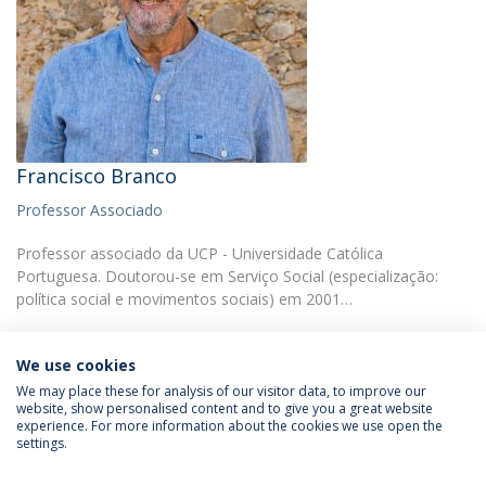
Francisco Branco
Professor Associado
Professor associado da UCP - Universidade Católica
Portuguesa. Doutorou-se em Serviço Social (especialização:
política social e movimentos sociais) em 2001…
We use cookies
We may place these for analysis of our visitor data, to improve our
website, show personalised content and to give you a great website
experience. For more information about the cookies we use open the
Política de Privacidade
Termos & Condições
settings.
Direitos do Titular dos Dados