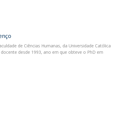
Programas
MYFCH Doutoramentos
enço
aculdade de Ciências Humanas, da Universidade Católica
é docente desde 1993, ano em que obteve o PhD em