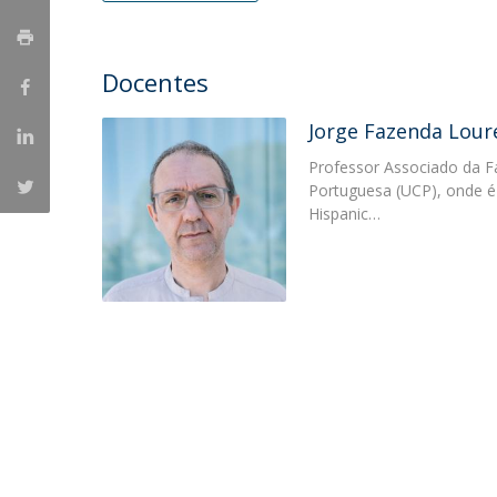
Portuguesa
Católica Research Centre for Psychological, Family and
Docentes
Social Wellbeing
Jorge Fazenda Lour
Professor Associado da F
Portuguesa (UCP), onde 
Hispanic…