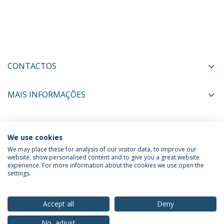
CONTACTOS
MAIS INFORMAÇÕES
COORDENADORES
We use cookies
We may place these for analysis of our visitor data, to improve our
website, show personalised content and to give you a great website
experience. For more information about the cookies we use open the
Política de Privacidade
Termos & Condições
settings.
Direitos do Titular dos Dados
Accept all
Deny
No, adjust