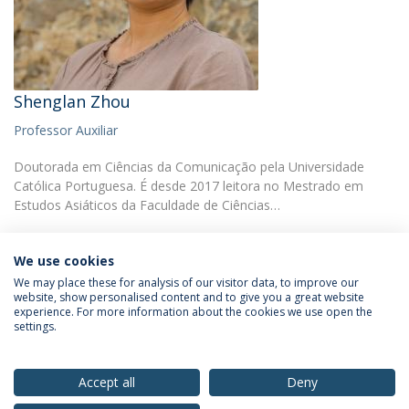
Shenglan Zhou
Professor Auxiliar
Doutorada em Ciências da Comunicação pela Universidade
Católica Portuguesa. É desde 2017 leitora no Mestrado em
Estudos Asiáticos da Faculdade de Ciências…
We use cookies
We may place these for analysis of our visitor data, to improve our
website, show personalised content and to give you a great website
experience. For more information about the cookies we use open the
Política de Privacidade
Termos & Condições
settings.
Direitos do Titular dos Dados
Accept all
Deny