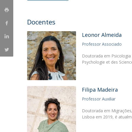
Portuguesa
Católica Research Centre for Psychological, Family and
Docentes
Social Wellbeing
Leonor Almeida
Professor Associado
Doutorada em Psicologia n
Psychologie et des Science
Filipa Madeira
Professor Auxiliar
Doutorada em Migrações, n
Lisboa em 2019, é atualme