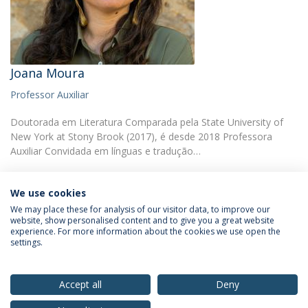
Joana Moura
Professor Auxiliar
Doutorada em Literatura Comparada pela State University of
New York at Stony Brook (2017), é desde 2018 Professora
Auxiliar Convidada em línguas e tradução…
We use cookies
We may place these for analysis of our visitor data, to improve our
website, show personalised content and to give you a great website
experience. For more information about the cookies we use open the
Política de Privacidade
Termos & Condições
settings.
Direitos do Titular dos Dados
Accept all
Deny