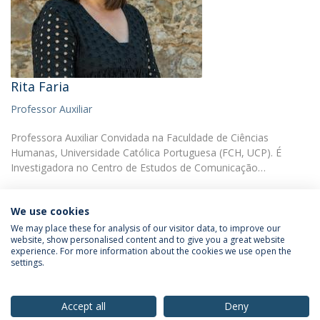
Rita Faria
Professor Auxiliar
Professora Auxiliar Convidada na Faculdade de Ciências
Humanas, Universidade Católica Portuguesa (FCH, UCP). É
Investigadora no Centro de Estudos de Comunicação…
We use cookies
We may place these for analysis of our visitor data, to improve our
website, show personalised content and to give you a great website
experience. For more information about the cookies we use open the
Política de Privacidade
Termos & Condições
settings.
Direitos do Titular dos Dados
Accept all
Deny