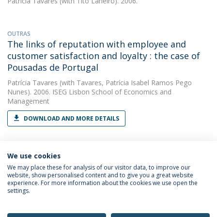
Patrícia Tavares
(with Tito Laneiro). 2006.
OUTRAS
The links of reputation with employee and
customer satisfaction and loyalty : the case of
Pousadas de Portugal
Patrícia Tavares
(with Tavares, Patrícia Isabel Ramos Pego
Nunes). 2006. ISEG Lisbon School of Economics and
Management
DOWNLOAD AND MORE DETAILS
We use cookies
We may place these for analysis of our visitor data, to improve our
website, show personalised content and to give you a great website
experience. For more information about the cookies we use open the
Política de Privacidade
Termos & Condições
settings.
Direitos do Titular dos Dados