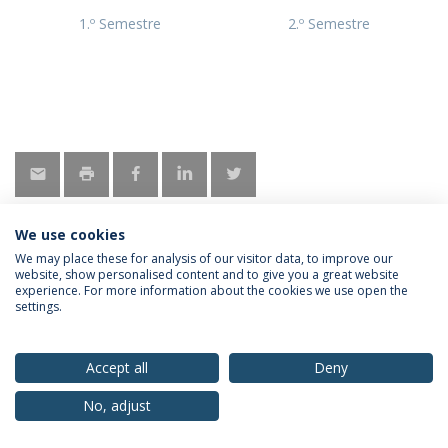
1.º Semestre
2.º Semestre
We use cookies
We may place these for analysis of our visitor data, to improve our
website, show personalised content and to give you a great website
Política de Privacidade
Termos & Condições
experience. For more information about the cookies we use open the
Direitos do Titular dos Dados
settings.
Accept all
Deny
No, adjust
© 2026 Universidade Católica Portuguesa