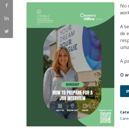
No 
Portuguesa
wor
Católica Research Centre for Psychological, Family and
Social Wellbeing
A s
de e
res
uma 
A pa
O
w
I
Cate
Care