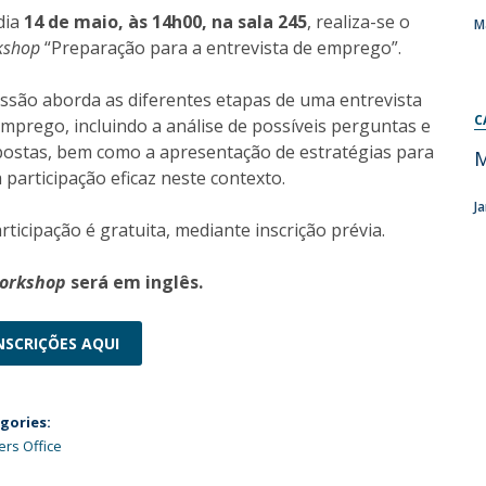
Programas
dia
14 de maio, às 14h00, na sala 245
, realiza-se o
M
MYFCH Doutoramentos
kshop
“Preparação para a entrevista de emprego”.
essão aborda as diferentes etapas de uma entrevista
C
mprego, incluindo a análise de possíveis perguntas e
postas, bem como a apresentação de estratégias para
M
participação eficaz neste contexto.
J
rticipação é gratuita, mediante inscrição prévia.
orkshop
será em inglês.
NSCRIÇÕES AQUI
gories:
ers Office