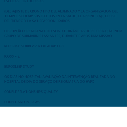
ESCOLAS PORTUGUESAS
(DES)AJUSTE DE CRONOTIPO DEL ALUMNADO Y LA ORGANIZACION DEL
TIEMPO ESCOLAR: SUS EFECTOS EN LA SALUD, EL APRENDIZAJE, EL USO
DEL TIEMPO Y LA SATISFACCION -KAIROS
DISRUPÇÃO CIRCADIANA E DO SONO E DINÂMICAS DE RECUPERAÇÃO NUM
GRUPO DE SUBMARINISTAS: ANTES, DURANTE E APÓS UMA MISSÃO
REFORMA: SOBREVIVER OU ADAPTAR?
ICOSS – 2
EUROSLEEP STUDY
OS DIAS NO HOSPITAL: AVALIAÇÃO DA INTERVENÇÃO REALIZADA NO
HOSPITAL DE DIA DO SERVIÇO DE PSIQUIATRIA DO HVFX
COUPLE RELATIONSHIPS'QUALITY
COUPLE AND IN-LAWS